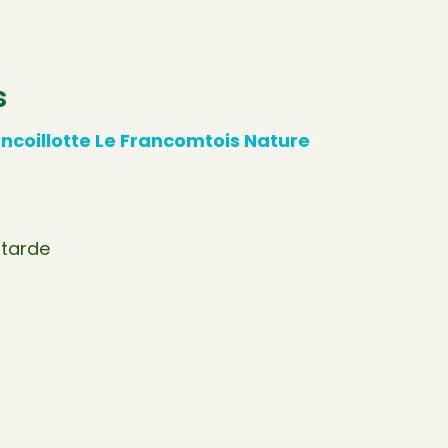
s
ncoillotte Le Francomtois Nature
utarde