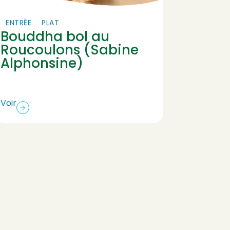
ENTRÉE
PLAT
ENTRÉE
Bouddha bol au
Salad
Roucoulons (Sabine
l’Ort
Alphonsine)
Voir
Voir