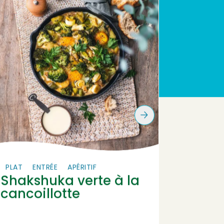
PLAT
ENTRÉE
APÉRITIF
ENTRÉE
Shakshuka verte à la
Sala
cancoillotte
sauc
canco