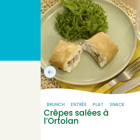
ÉE
BRUNCH
ENTRÉE
PLAT
SNACK
Crêpes salées à
l’Ortolan
tolan