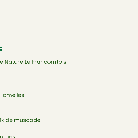
s
te Nature Le Francomtois
s
 lamelles
oix de muscade
égumes