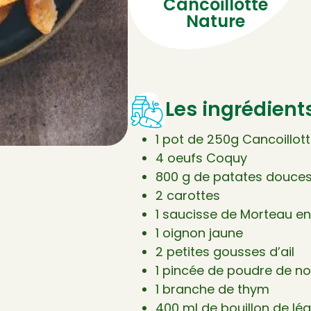
Cancoillotte
Nature
Les ingrédient
1 pot de 250g Cancoillot
4 oeufs Coquy
800 g de patates douce
2 carottes
1 saucisse de Morteau en
1 oignon jaune
2 petites gousses d’ail
1 pincée de poudre de n
1 branche de thym
400 ml de bouillon de l