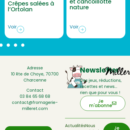
et cancoillotte
Crêpes salées à
nature
l’Ortolan
Voir
Voir
Adresse
Newsletter
10 Rte de Choye, 70700
Charcenne
Des jeux, réductions,
recettes et news…
Contact
rien que pour vous !
03 84 65 68 68
Je
contact@fromagerie-
m'abonne
milleret.com
Actualités
Nous
Je