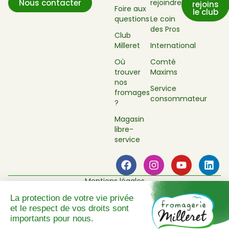
rejoindre
Nous contacter
rejoins
Foire aux
le club
questions
Le coin
des Pros
Club
Milleret
International
Où
Comté
trouver
Maxims
nos
Service
fromages
consommateur
?
Magasin
libre-
service
Mentions légales
Politique de confidentialité
Plan du site
Réalisé par Novius