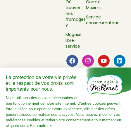
Où
Comté
trouver
Maxims
nos
Service
fromages
consommateur
?
Magasin
libre-
service
Mentions légales
Politique de confidentialité
Plan du site
Réalisé par Novius