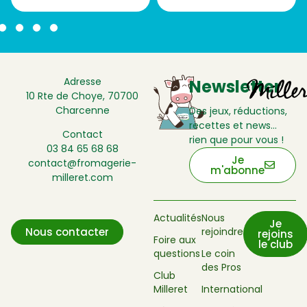
Adresse
Newsletter
10 Rte de Choye, 70700
Charcenne
Des jeux, réductions,
recettes et news…
Contact
rien que pour vous !
03 84 65 68 68
Je
contact@fromagerie-
m'abonne
milleret.com
Actualités
Nous
Je
rejoindre
Nous contacter
rejoins
Foire aux
le club
questions
Le coin
des Pros
Club
Milleret
International