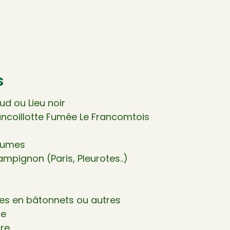
s
ud ou Lieu noir
ancoillotte Fumée Le Francomtois
égumes
pignon (Paris, Pleurotes..)
ées en bâtonnets ou autres
ne
rre