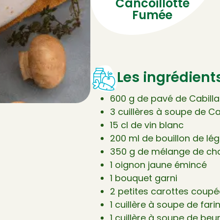
Cancoillotte
Fumée
Les ingrédient
600 g de pavé de Cabilla
3 cuillères à soupe de C
15 cl de vin blanc
200 ml de bouillon de l
350 g de mélange de cham
1 oignon jaune émincé
1 bouquet garni
2 petites carottes coup
1 cuillère à soupe de fari
1 cuillère à soupe de beu