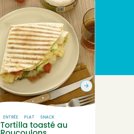
ENTRÉE
PLAT
SNACK
SOUPE/
Tortilla toasté au
Velo
Roucoulons
à la 