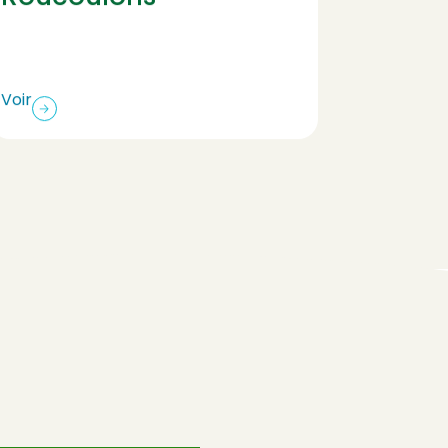
fumé
Voir
Voir