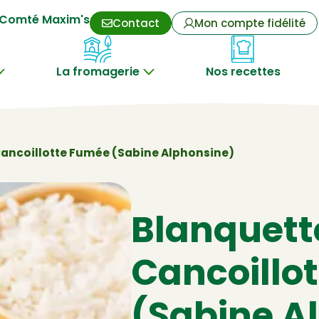
Comté Maxim's
Contact
Mon compte fidélité
La fromagerie
Nos recettes
Cancoillotte Fumée (Sabine Alphonsine)
Blanquette
Cancoillo
(Sabine A