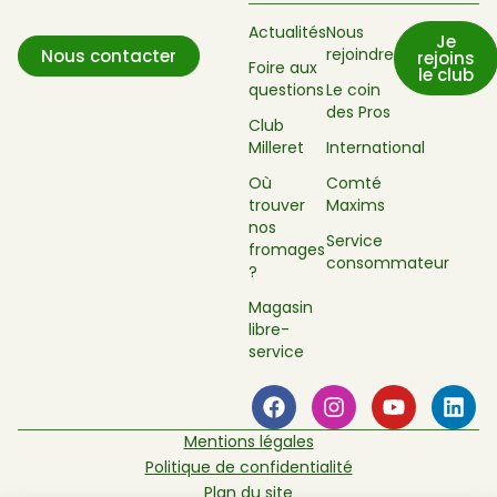
Actualités
Nous
Je
rejoindre
Nous contacter
rejoins
Foire aux
le club
questions
Le coin
des Pros
Club
Milleret
International
Où
Comté
trouver
Maxims
nos
Service
fromages
consommateur
?
Magasin
libre-
service
Mentions légales
Politique de confidentialité
Plan du site