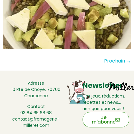
Prochain
→
Adresse
Newsletter
10 Rte de Choye, 70700
Charcenne
Des jeux, réductions,
recettes et news…
Contact
rien que pour vous !
03 84 65 68 68
Je
contact@fromagerie-
m'abonne
milleret.com