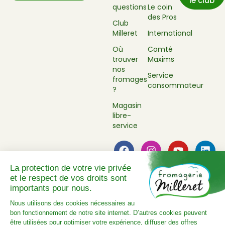
le club
questions
Le coin
des Pros
Club
Milleret
International
Où
Comté
trouver
Maxims
nos
Service
fromages
consommateur
?
Magasin
libre-
service
Mentions légales
Politique de confidentialité
Plan du site
Réalisé par Novius