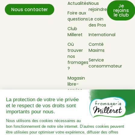
Actualités
Nous
Je
rejoindre
Nous contacter
rejoins
Foire aux
le club
questions
Le coin
des Pros
Club
Milleret
International
Où
Comté
trouver
Maxims
nos
Service
fromages
consommateur
?
Magasin
libre-
service
Mentions légales
Politique de confidentialité
Plan du site