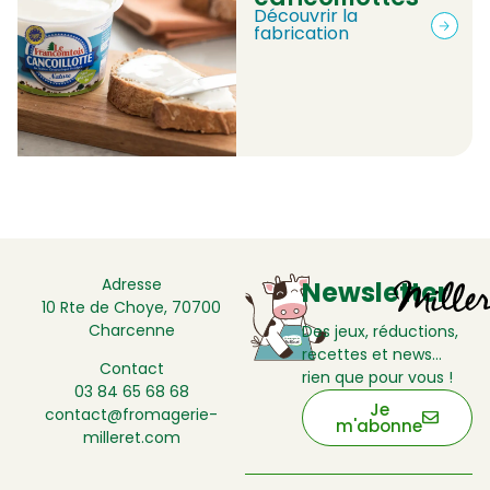
Découvrir la
fabrication
Adresse
Newsletter
10 Rte de Choye, 70700
Charcenne
Des jeux, réductions,
recettes et news…
Contact
rien que pour vous !
03 84 65 68 68
Je
contact@fromagerie-
m'abonne
milleret.com