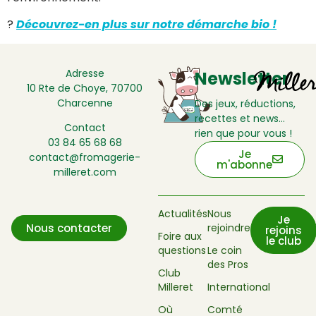
?
Découvrez-en plus sur notre démarche bio !
Adresse
Newsletter
10 Rte de Choye, 70700
Charcenne
Des jeux, réductions,
recettes et news…
Contact
rien que pour vous !
03 84 65 68 68
Je
contact@fromagerie-
m'abonne
milleret.com
Actualités
Nous
Je
rejoindre
Nous contacter
rejoins
Foire aux
le club
questions
Le coin
des Pros
Club
Milleret
International
Où
Comté