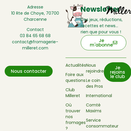
Adresse
Newsletter
10 Rte de Choye, 70700
Charcenne
Des jeux, réductions,
recettes et news…
Contact
rien que pour vous !
03 84 65 68 68
Je
contact@fromagerie-
m'abonne
milleret.com
Actualités
Nous
Je
rejoindre
Nous contacter
rejoins
Foire aux
le club
questions
Le coin
des Pros
Club
Milleret
International
Où
Comté
trouver
Maxims
nos
Service
fromages
consommateur
?