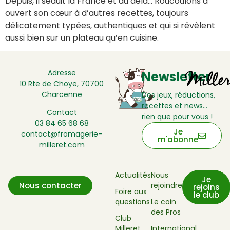
Depuis, il séduit la France et au delà… Roucoulons a
ouvert son cœur à d’autres recettes, toujours
délicatement typées, authentiques et qui si révèlent
aussi bien sur un plateau qu’en cuisine.
Adresse
Newsletter
10 Rte de Choye, 70700
Charcenne
Des jeux, réductions,
recettes et news…
Contact
rien que pour vous !
03 84 65 68 68
Je
contact@fromagerie-
m'abonne
milleret.com
Actualités
Nous
Je
rejoindre
Nous contacter
rejoins
Foire aux
le club
questions
Le coin
des Pros
Club
Milleret
International