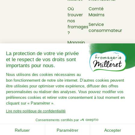
Où
Comté
trouver
Maxims
nos
Service
fromages
consommateur
?
Magasin
libre-
service
Mentions légales
Politique de confidentialité
Plan du site
Réalisé par Novius