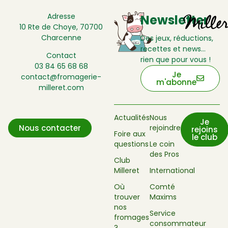
Adresse
Newsletter
10 Rte de Choye, 70700
Charcenne
Des jeux, réductions,
recettes et news…
Contact
rien que pour vous !
03 84 65 68 68
Je
contact@fromagerie-
m'abonne
milleret.com
Actualités
Nous
Je
rejoindre
Nous contacter
rejoins
Foire aux
le club
questions
Le coin
des Pros
Club
Milleret
International
Où
Comté
trouver
Maxims
nos
Service
fromages
consommateur
?