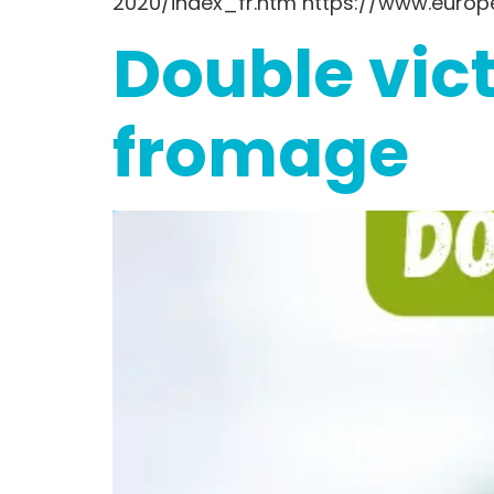
2020/index_fr.htm https://www.europ
Double vic
fromage