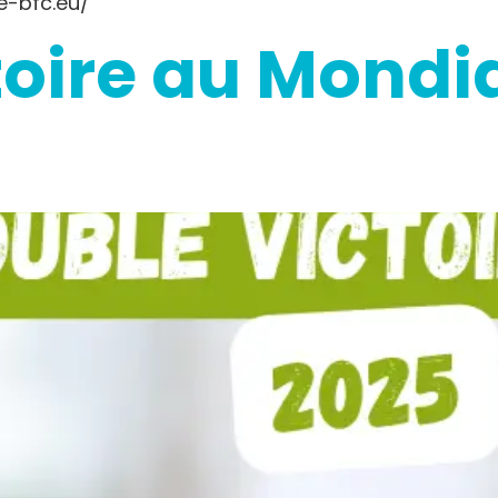
e-bfc.eu/
toire au Mondi