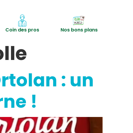
Coin des pros
Nos bons plans
lle
tolan : un
rne !