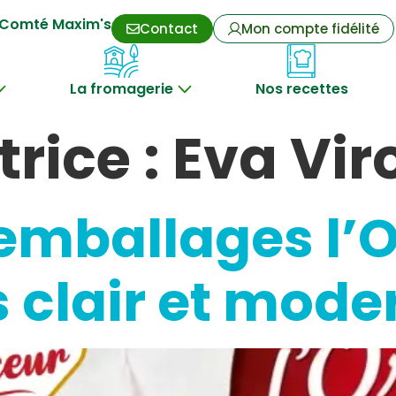
Comté Maxim's
Contact
Mon compte fidélité
La fromagerie
Nos recettes
rice :
Eva Viro
mballages l’Or
 clair et mode